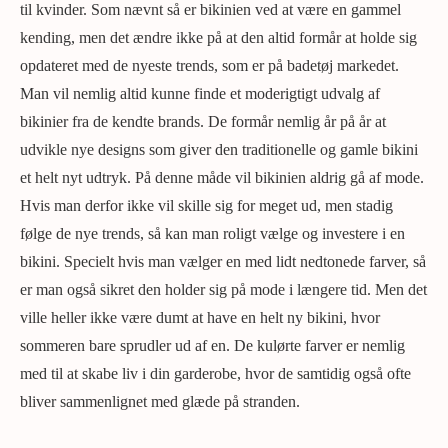
til kvinder. Som nævnt så er bikinien ved at være en gammel
kending, men det ændre ikke på at den altid formår at holde sig
opdateret med de nyeste trends, som er på badetøj markedet.
Man vil nemlig altid kunne finde et moderigtigt udvalg af
bikinier fra de kendte brands. De formår nemlig år på år at
udvikle nye designs som giver den traditionelle og gamle bikini
et helt nyt udtryk. På denne måde vil bikinien aldrig gå af mode.
Hvis man derfor ikke vil skille sig for meget ud, men stadig
følge de nye trends, så kan man roligt vælge og investere i en
bikini. Specielt hvis man vælger en med lidt nedtonede farver, så
er man også sikret den holder sig på mode i længere tid. Men det
ville heller ikke være dumt at have en helt ny bikini, hvor
sommeren bare sprudler ud af en. De kulørte farver er nemlig
med til at skabe liv i din garderobe, hvor de samtidig også ofte
bliver sammenlignet med glæde på stranden.