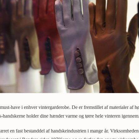
ust-have i enhver vintergarderobe. De er fremstillet af materialer af høj
s-handskerne holder dine hænder varme og tørre hele vinteren igennem
æret en fast bestanddel af handskeindustrien i mange år. Virksomheden