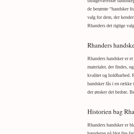
tilbageværende handskepr
de berømte “handsker fra
valg for dem, der kender 
Rhanders det rigtige valg
Rhanders handsker 
Rhanders handsker er et h
materialer, der findes, o
kvalitet og holdbarhed. 
handsker fås i en række f
der ønsker det bedste. Be
Historien bag Rh
Rhanders handsker er bl
hænderne på blot fire fa