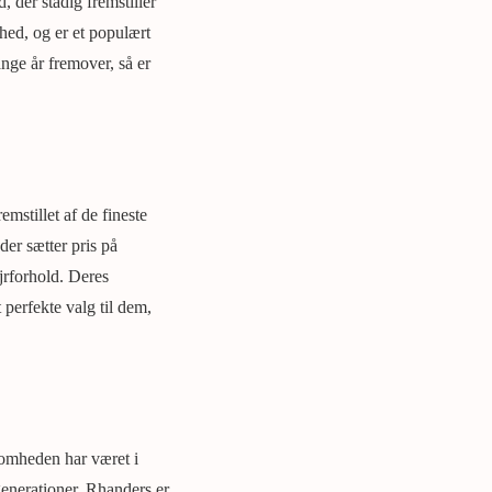
 der stadig fremstiller
hed, og er et populært
ange år fremover, så er
mstillet af de fineste
der sætter pris på
jrforhold. Deres
 perfekte valg til dem,
somheden har været i
generationer. Rhanders er