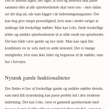
Der er absolut ingen, der siger, at sofa og lænestol skal passe
sammen eller at alle spisebordsstole skal være ens – men sådan
ser det dog ud, når man kigger i de indretningsmagasiner. Det
kan dog give meget personlighed, hvis man i stedet vælger at
inddrage lidt forskellige møbler. Man kan f.eks. finde forskellige
ældre og antikke spisebordsstole til at stille rundt om spisebordet.
Det kan både være gamle og nye stole. Man kan også fint
kombinere en ny sofa med en antik lænestol. Der er mange
muligheder, hvis man ikke lader sig begrænse af de møbler, man
har i forvejen.
Nytænk gamle funktionaliteter
Der findes et hav af forskellige gamle og antikke møbler derude,
som med lidt nytænkning kan passe perfekt ind i den moderne
indretning. Det kan f.eks. være et gammelt apotekerskab med
masser af små skuffer eller en gammel købmandsdisk, som kan