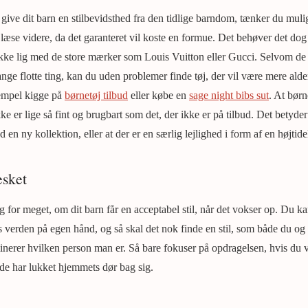
give dit barn en stilbevidsthed fra den tidlige barndom, tænker du mulig
t læse videre, da det garanteret vil koste en formue. Det behøver det do
 ikke lig med de store mærker som Louis Vuitton eller Gucci. Selvom de
nge flotte ting, kan du uden problemer finde tøj, der vil være mere alder
sempel kigge på
børnetøj tilbud
eller købe en
sage night bibs sut
. At børn
ke er lige så fint og brugbart som det, der ikke er på tilbud. Det betyder 
d en ny kollektion, eller at der er en særlig lejlighed i form af en højtidel
sket
 for meget, om dit barn får en acceptabel stil, når det vokser op. Du ka
s verden på egen hånd, og så skal det nok finde en stil, som både du og
minerer hvilken person man er. Så bare fokuser på opdragelsen, hvis du vi
er de har lukket hjemmets dør bag sig.